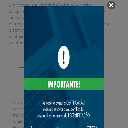
um “badge” (ou “medalha”) virtual exclusivo,
comprovando a sua certificação PCA-10 de forma
simples e segura. Ele utiliza uma tecnologia
mundialmente reconhecida, o blockchain (a mesma
plataforma que opera bitcoins). Além disso, é
criptografado e totalmente seguro contra
adulteração. Confira no vídeo ao lado.
Como funciona?
O exame da certificação é realizado on-line. O
conteúdo é composto por 50 questões de
múltipla escolha, divididos em quatro módulos:
Objetivos do Consórcio e Legislação,
Funcionamento e Processos, Cálculos