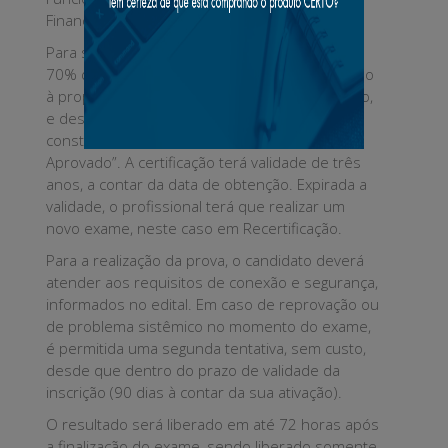
Financeiros e Ética e Melhores Práticas.
Para ser aprovado, o candidato precisa obter
70% de acertos no cômputo geral, obedecendo
à proporcionalidade e ao peso de cada módulo,
e desde que nenhum deles seja zerado,
constará apenas o status “Aprovado” ou “Não
Aprovado”. A certificação terá validade de três
anos, a contar da data de obtenção. Expirada a
validade, o profissional terá que realizar um
novo exame, neste caso em Recertificação.
Para a realização da prova, o candidato deverá
atender aos requisitos de conexão e segurança,
informados no edital. Em caso de reprovação ou
de problema sistêmico no momento do exame,
é permitida uma segunda tentativa, sem custo,
desde que dentro do prazo de validade da
inscrição (90 dias à contar da sua ativação).
O resultado será liberado em até 72 horas após
a finalização do exame, sendo liberado somente