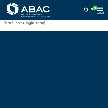
0
Certificação
MENU
ABAC
[learn_press_login_form]